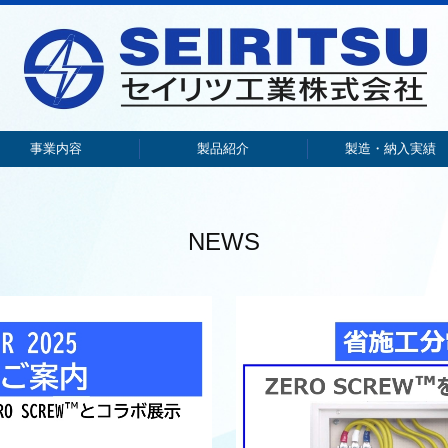
事業内容
製品紹介
製造・納入実績
リニューアルのご提案
事業内容
主力製品
キュービクル式高圧受電設備
COOL分電盤の実証実験
暴風対策キュービクル
神戸市役所様実証実験
制御盤・分電盤
中央監視装置
振動発電装置
ノイズ対策盤
COOL分電盤
暴風雨試験
納入実績
NEWS