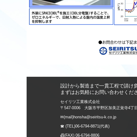
設計から
製造
まで一貫工程で請け
まずはお気軽にお問い合わせくだ
セイリツ工業株式会社
〒547-0006 大阪市平野区加美正覚寺4丁目
✉(mail)honsha@seiritsu-k.co.jp
☎ (TEL)
06-6794-8871
(代表)
📠(FAX) 06-6794-8806