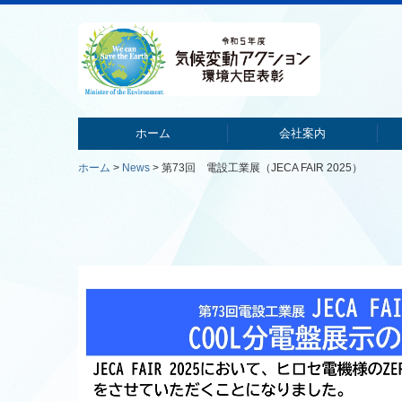
ホーム
会社案内
ホーム
News
第73回 電設工業展（JECA FAIR 2025）
品質への取り組み
社長ご挨拶
会社概要
アクセス
沿革